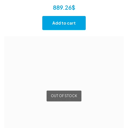
889.26
$
Add to cart
OUT OF STOCK