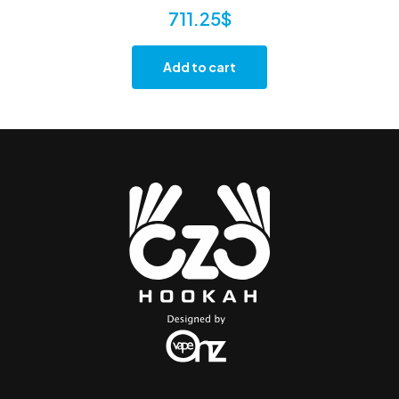
711.25
$
Add to cart