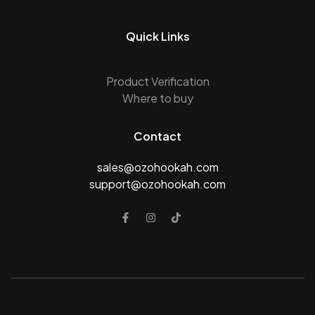
Quick Links
Product Verification
Where to buy
Contact
sales@ozohookah.com
support@ozohookah.com